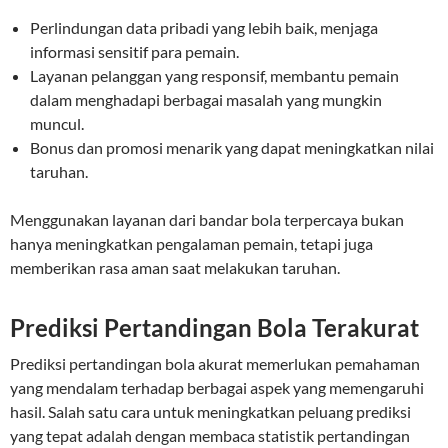
Perlindungan data pribadi yang lebih baik, menjaga
informasi sensitif para pemain.
Layanan pelanggan yang responsif, membantu pemain
dalam menghadapi berbagai masalah yang mungkin
muncul.
Bonus dan promosi menarik yang dapat meningkatkan nilai
taruhan.
Menggunakan layanan dari bandar bola terpercaya bukan
hanya meningkatkan pengalaman pemain, tetapi juga
memberikan rasa aman saat melakukan taruhan.
Prediksi Pertandingan Bola Terakurat
Prediksi pertandingan bola akurat memerlukan pemahaman
yang mendalam terhadap berbagai aspek yang memengaruhi
hasil. Salah satu cara untuk meningkatkan peluang prediksi
yang tepat adalah dengan membaca statistik pertandingan