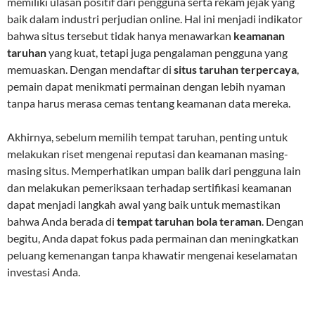
memiliki ulasan positif dari pengguna serta rekam jejak yang
baik dalam industri perjudian online. Hal ini menjadi indikator
bahwa situs tersebut tidak hanya menawarkan
keamanan
taruhan
yang kuat, tetapi juga pengalaman pengguna yang
memuaskan. Dengan mendaftar di
situs taruhan terpercaya
,
pemain dapat menikmati permainan dengan lebih nyaman
tanpa harus merasa cemas tentang keamanan data mereka.
Akhirnya, sebelum memilih tempat taruhan, penting untuk
melakukan riset mengenai reputasi dan keamanan masing-
masing situs. Memperhatikan umpan balik dari pengguna lain
dan melakukan pemeriksaan terhadap sertifikasi keamanan
dapat menjadi langkah awal yang baik untuk memastikan
bahwa Anda berada di
tempat taruhan bola teraman
. Dengan
begitu, Anda dapat fokus pada permainan dan meningkatkan
peluang kemenangan tanpa khawatir mengenai keselamatan
investasi Anda.