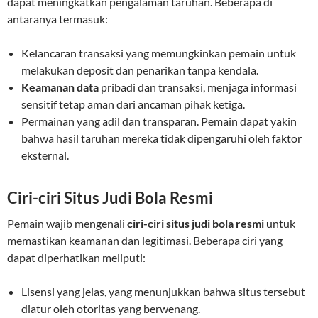
dapat meningkatkan pengalaman taruhan. Beberapa di
antaranya termasuk:
Kelancaran transaksi yang memungkinkan pemain untuk
melakukan deposit dan penarikan tanpa kendala.
Keamanan data
pribadi dan transaksi, menjaga informasi
sensitif tetap aman dari ancaman pihak ketiga.
Permainan yang adil dan transparan. Pemain dapat yakin
bahwa hasil taruhan mereka tidak dipengaruhi oleh faktor
eksternal.
Ciri-ciri Situs Judi Bola Resmi
Pemain wajib mengenali
ciri-ciri situs judi bola resmi
untuk
memastikan keamanan dan legitimasi. Beberapa ciri yang
dapat diperhatikan meliputi:
Lisensi yang jelas, yang menunjukkan bahwa situs tersebut
diatur oleh otoritas yang berwenang.