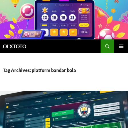
Search
OLXTOTO
SKIP
PRIMAR
TO
MENU
CONTENT
Tag Archives: platform bandar bola