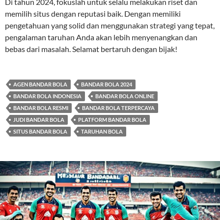
Di tahun 2024, fokuslah untuk selalu melakukan riset dan
memilih situs dengan reputasi baik. Dengan memiliki
pengetahuan yang solid dan menggunakan strategi yang tepat,
pengalaman taruhan Anda akan lebih menyenangkan dan
bebas dari masalah. Selamat bertaruh dengan bijak!
AGEN BANDAR BOLA
BANDAR BOLA 2024
BANDAR BOLA INDONESIA
BANDAR BOLA ONLINE
BANDAR BOLA RESMI
BANDAR BOLA TERPERCAYA
JUDI BANDAR BOLA
PLATFORM BANDAR BOLA
SITUS BANDAR BOLA
TARUHAN BOLA