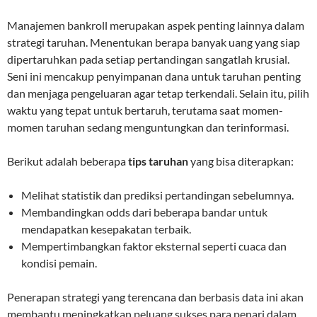
Manajemen bankroll merupakan aspek penting lainnya dalam
strategi taruhan. Menentukan berapa banyak uang yang siap
dipertaruhkan pada setiap pertandingan sangatlah krusial.
Seni ini mencakup penyimpanan dana untuk taruhan penting
dan menjaga pengeluaran agar tetap terkendali. Selain itu, pilih
waktu yang tepat untuk bertaruh, terutama saat momen-
momen taruhan sedang menguntungkan dan terinformasi.
Berikut adalah beberapa
tips taruhan
yang bisa diterapkan:
Melihat statistik dan prediksi pertandingan sebelumnya.
Membandingkan odds dari beberapa bandar untuk
mendapatkan kesepakatan terbaik.
Mempertimbangkan faktor eksternal seperti cuaca dan
kondisi pemain.
Penerapan strategi yang terencana dan berbasis data ini akan
membantu meningkatkan peluang sukses para penari dalam