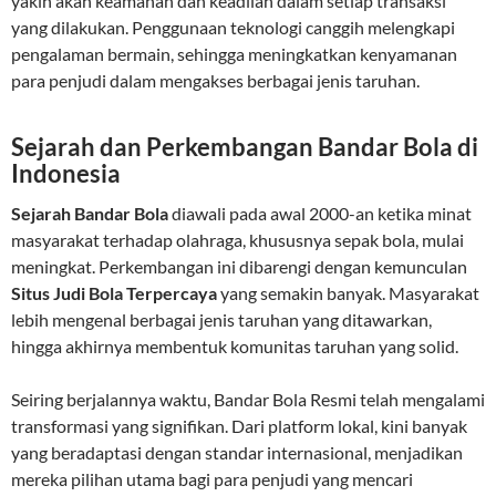
yakin akan keamanan dan keadilan dalam setiap transaksi
yang dilakukan. Penggunaan teknologi canggih melengkapi
pengalaman bermain, sehingga meningkatkan kenyamanan
para penjudi dalam mengakses berbagai jenis taruhan.
Sejarah dan Perkembangan Bandar Bola di
Indonesia
Sejarah Bandar Bola
diawali pada awal 2000-an ketika minat
masyarakat terhadap olahraga, khususnya sepak bola, mulai
meningkat. Perkembangan ini dibarengi dengan kemunculan
Situs Judi Bola Terpercaya
yang semakin banyak. Masyarakat
lebih mengenal berbagai jenis taruhan yang ditawarkan,
hingga akhirnya membentuk komunitas taruhan yang solid.
Seiring berjalannya waktu, Bandar Bola Resmi telah mengalami
transformasi yang signifikan. Dari platform lokal, kini banyak
yang beradaptasi dengan standar internasional, menjadikan
mereka pilihan utama bagi para penjudi yang mencari