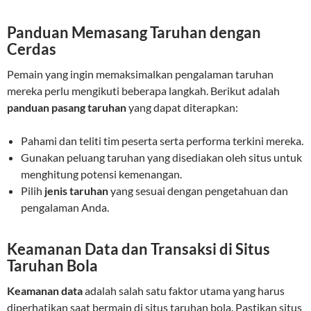
Panduan Memasang Taruhan dengan
Cerdas
Pemain yang ingin memaksimalkan pengalaman taruhan
mereka perlu mengikuti beberapa langkah. Berikut adalah
panduan pasang taruhan
yang dapat diterapkan:
Pahami dan teliti tim peserta serta performa terkini mereka.
Gunakan peluang taruhan yang disediakan oleh situs untuk
menghitung potensi kemenangan.
Pilih
jenis taruhan
yang sesuai dengan pengetahuan dan
pengalaman Anda.
Keamanan Data dan Transaksi di Situs
Taruhan Bola
Keamanan data
adalah salah satu faktor utama yang harus
diperhatikan saat bermain di situs taruhan bola. Pastikan situs