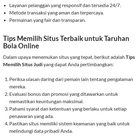
Layanan pelanggan yang responsif dan tersedia 24/7.
Metode transaksi yang aman dan terpercaya.
Permainan yang fair dan transparan.
Tips Memilih Situs Terbaik untuk Taruhan
Bola Online
Dalam upaya menemukan situs yang tepat, berikut adalah
Tips
Memilih Situs Judi
yang dapat Anda pertimbangkan:
Periksa ulasan daring dari pemain lain tentang pengalaman
mereka.
Evaluasi bonus dan promosi yang ditawarkan untuk
memastikan keuntungan maksimal.
Pahami syarat dan ketentuan yang berlaku untuk setiap
penawaran yang ada.
Pastikan situs memiliki sistem keamanan yang baik untuk
melindungi data pribadi Anda.