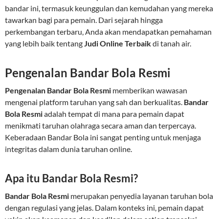
bandar ini, termasuk keunggulan dan kemudahan yang mereka
tawarkan bagi para pemain. Dari sejarah hingga
perkembangan terbaru, Anda akan mendapatkan pemahaman
yang lebih baik tentang
Judi Online Terbaik
di tanah air.
Pengenalan Bandar Bola Resmi
Pengenalan Bandar Bola Resmi
memberikan wawasan
mengenai platform taruhan yang sah dan berkualitas.
Bandar
Bola Resmi
adalah tempat di mana para pemain dapat
menikmati taruhan olahraga secara aman dan terpercaya.
Keberadaan Bandar Bola ini sangat penting untuk menjaga
integritas dalam dunia taruhan online.
Apa itu Bandar Bola Resmi?
Bandar Bola Resmi
merupakan penyedia layanan taruhan bola
dengan regulasi yang jelas. Dalam konteks ini, pemain dapat