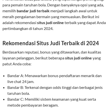
para pemain taruhan bola. Dengan banyaknya opsi yang ada,
memilih
bandar judi terbaik
menjadi langkah awal untuk
meraih pengalaman bermain yang memuaskan. Berikut ini
adalah rekomendasi
situs judi online
terbaik yang dapat Anda
pertimbangkan di tahun 2024.
Rekomendasi Situs Judi Terbaik di 2024
Berdasarkan reputasi, bonus yang ditawarkan, dan kualitas
layanan pelanggan, berikut beberapa
situs judi online
yang
patut Anda coba:
Bandar A: Menawarkan bonus pendaftaran menarik dan
live chat 24 jam.
Bandar B: Terkenal dengan odds tinggi dan berbagai jenis
taruhan bola.
Bandar C: Memiliki sistem keamanan yang kuat serta
metode pembayaran beragam.