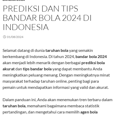
PREDIKSI DAN TIPS
BANDAR BOLA 2024 DI
INDONESIA
01/08/2024
Selamat datang di dunia
taruhan bola
yang semakin
berkembang di Indonesia. Di tahun 2024,
bandar bola 2024
akan menjadi lebih menarik dengan berbagai
prediksi bola
akurat
dan
tips bandar bola
yang dapat membantu Anda
meningkatkan peluang menang. Dengan meningkatnya minat
masyarakat terhadap taruhan online, penting bagi para
pemain untuk mendapatkan informasi yang valid dan akurat.
Dalam panduan ini, Anda akan menemukan tren terbaru dalam
taruhan bola
, memahami bagaimana membaca statistik
pertandingan, dan mengetahui cara memilih
agen bola