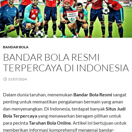
BANDAR BOLA
BANDAR BOLA RESMI
TERPERCAYA DI INDONESIA
31/07/2024
Dalam dunia taruhan, menemukan
Bandar Bola Resmi
sangat
penting untuk memastikan pengalaman bermain yang aman
dan menyenangkan. Di Indonesia, terdapat banyak
Situs Judi
Bola Terpercaya
yang menawarkan beragam pilihan untuk
para pecinta
Taruhan Bola Online
. Artikel ini bertujuan untuk
memberikan informasi komprehensif mengenai bandar-