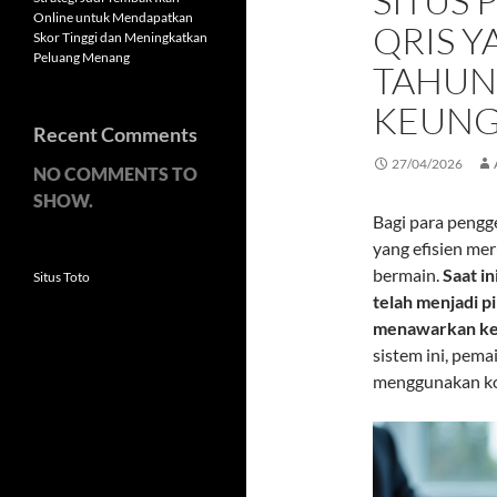
SITUS 
Online untuk Mendapatkan
QRIS Y
Skor Tinggi dan Meningkatkan
Peluang Menang
TAHUN
KEUN
Recent Comments
27/04/2026
NO COMMENTS TO
SHOW.
Bagi para pengg
yang efisien me
bermain.
Saat i
Situs Toto
telah menjadi pi
menawarkan kem
sistem ini, pem
menggunakan kod