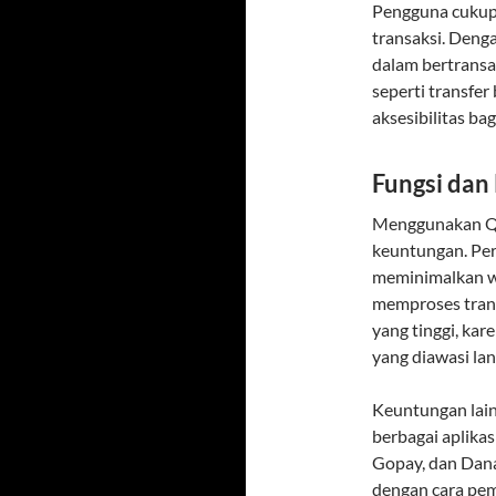
Pengguna cukup
transaksi. Deng
dalam bertransa
seperti transfer
aksesibilitas ba
Fungsi da
Menggunakan QRI
keuntungan. Per
meminimalkan w
memproses tran
yang tinggi, kar
yang diawasi la
Keuntungan lain
berbagai aplika
Gopay, dan Dana
dengan cara pem