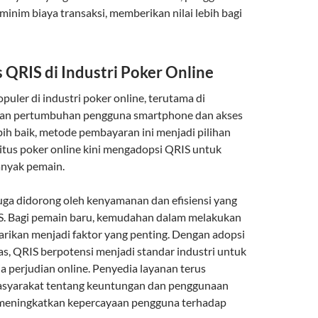
 minim biaya transaksi, memberikan nilai lebih bagi
 QRIS di Industri Poker Online
uler di industri poker online, terutama di
gan pertumbuhan pengguna smartphone dan akses
bih baik, metode pembayaran ini menjadi pilihan
itus poker online kini mengadopsi QRIS untuk
anyak pemain.
juga didorong oleh kenyamanan dan efisiensi yang
S. Bagi pemain baru, kemudahan dalam melakukan
arikan menjadi faktor yang penting. Dengan adopsi
as, QRIS berpotensi menjadi standar industri untuk
ia perjudian online. Penyedia layanan terus
syarakat tentang keuntungan dan penggunaan
 meningkatkan kepercayaan pengguna terhadap