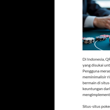
Di Indonesia, Q
yang disukai unt
Pengguna meras
meminimalisir r
bermain di situ
keuntungan dari
mengimplementa
Situs-situs poke