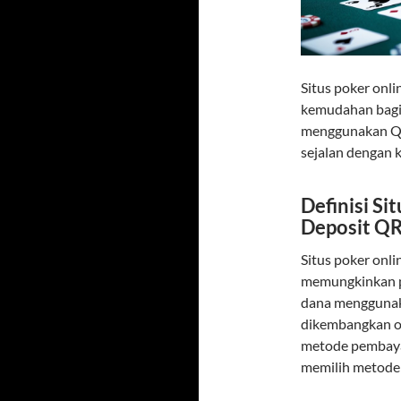
Situs poker onl
kemudahan bagi
menggunakan QRI
sejalan dengan 
Definisi Si
Deposit QR
Situs poker onli
memungkinkan p
dana menggunak
dikembangkan ol
metode pembaya
memilih metode 