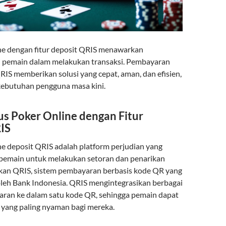
ine dengan fitur deposit QRIS menawarkan
 pemain dalam melakukan transaksi. Pembayaran
S memberikan solusi yang cepat, aman, dan efisien,
kebutuhan pengguna masa kini.
tus Poker Online dengan Fitur
IS
ne deposit QRIS adalah platform perjudian yang
emain untuk melakukan setoran dan penarikan
an QRIS, sistem pembayaran berbasis kode QR yang
eh Bank Indonesia. QRIS mengintegrasikan berbagai
ran ke dalam satu kode QR, sehingga pemain dapat
yang paling nyaman bagi mereka.