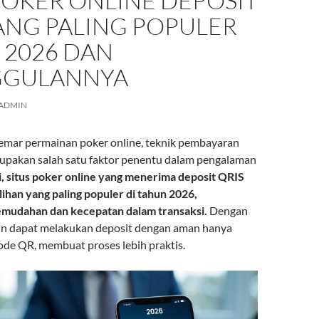
POKER ONLINE DEPOSIT
ANG PALING POPULER
 2026 DAN
GGULANNYA
ADMIN
emar permainan poker online, teknik pembayaran
rupakan salah satu faktor penentu dalam pengalaman
ni, situs poker online yang menerima deposit QRIS
lihan yang paling populer di tahun 2026,
udahan dan kecepatan dalam transaksi.
Dengan
ain dapat melakukan deposit dengan aman hanya
e QR, membuat proses lebih praktis.