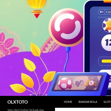
SKIP TO CONTENT
Search
OLXTOTO
HOME
BANDAR BOLA
SLOT
Situs Slot Online Terbaik dan