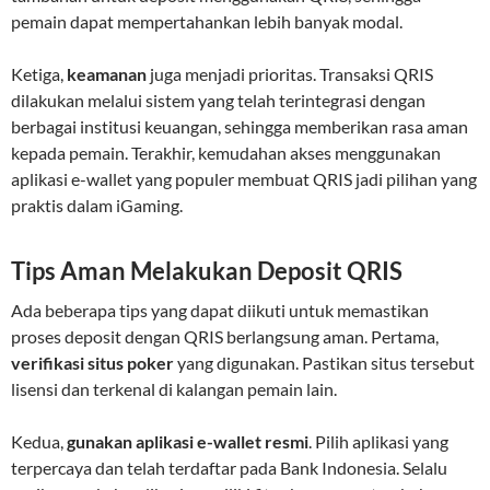
pemain dapat mempertahankan lebih banyak modal.
Ketiga,
keamanan
juga menjadi prioritas. Transaksi QRIS
dilakukan melalui sistem yang telah terintegrasi dengan
berbagai institusi keuangan, sehingga memberikan rasa aman
kepada pemain. Terakhir, kemudahan akses menggunakan
aplikasi e-wallet yang populer membuat QRIS jadi pilihan yang
praktis dalam iGaming.
Tips Aman Melakukan Deposit QRIS
Ada beberapa tips yang dapat diikuti untuk memastikan
proses deposit dengan QRIS berlangsung aman. Pertama,
verifikasi situs poker
yang digunakan. Pastikan situs tersebut
lisensi dan terkenal di kalangan pemain lain.
Kedua,
gunakan aplikasi e-wallet resmi
. Pilih aplikasi yang
terpercaya dan telah terdaftar pada Bank Indonesia. Selalu