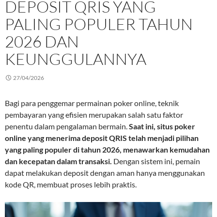
DEPOSIT QRIS YANG
PALING POPULER TAHUN
2026 DAN
KEUNGGULANNYA
27/04/2026
Bagi para penggemar permainan poker online, teknik
pembayaran yang efisien merupakan salah satu faktor
penentu dalam pengalaman bermain.
Saat ini, situs poker
online yang menerima deposit QRIS telah menjadi pilihan
yang paling populer di tahun 2026, menawarkan kemudahan
dan kecepatan dalam transaksi.
Dengan sistem ini, pemain
dapat melakukan deposit dengan aman hanya menggunakan
kode QR, membuat proses lebih praktis.