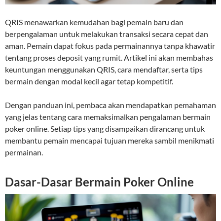
QRIS menawarkan kemudahan bagi pemain baru dan
berpengalaman untuk melakukan transaksi secara cepat dan
aman. Pemain dapat fokus pada permainannya tanpa khawatir
tentang proses deposit yang rumit. Artikel ini akan membahas
keuntungan menggunakan QRIS, cara mendaftar, serta tips
bermain dengan modal kecil agar tetap kompetitif.
Dengan panduan ini, pembaca akan mendapatkan pemahaman
yang jelas tentang cara memaksimalkan pengalaman bermain
poker online. Setiap tips yang disampaikan dirancang untuk
membantu pemain mencapai tujuan mereka sambil menikmati
permainan.
Dasar-Dasar Bermain Poker Online