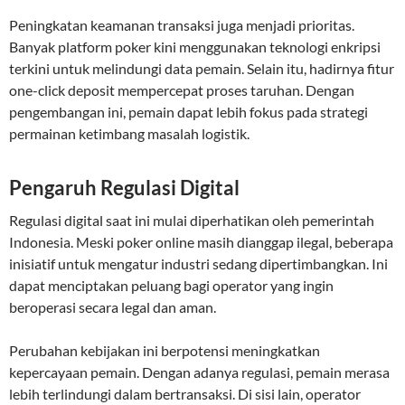
Peningkatan keamanan transaksi juga menjadi prioritas.
Banyak platform poker kini menggunakan teknologi enkripsi
terkini untuk melindungi data pemain. Selain itu, hadirnya fitur
one-click deposit mempercepat proses taruhan. Dengan
pengembangan ini, pemain dapat lebih fokus pada strategi
permainan ketimbang masalah logistik.
Pengaruh Regulasi Digital
Regulasi digital saat ini mulai diperhatikan oleh pemerintah
Indonesia. Meski poker online masih dianggap ilegal, beberapa
inisiatif untuk mengatur industri sedang dipertimbangkan. Ini
dapat menciptakan peluang bagi operator yang ingin
beroperasi secara legal dan aman.
Perubahan kebijakan ini berpotensi meningkatkan
kepercayaan pemain. Dengan adanya regulasi, pemain merasa
lebih terlindungi dalam bertransaksi. Di sisi lain, operator