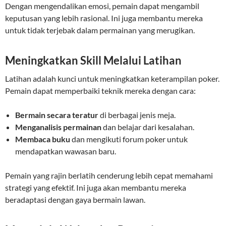
Dengan mengendalikan emosi, pemain dapat mengambil
keputusan yang lebih rasional. Ini juga membantu mereka
untuk tidak terjebak dalam permainan yang merugikan.
Meningkatkan Skill Melalui Latihan
Latihan adalah kunci untuk meningkatkan keterampilan poker.
Pemain dapat memperbaiki teknik mereka dengan cara:
Bermain secara teratur
di berbagai jenis meja.
Menganalisis permainan
dan belajar dari kesalahan.
Membaca buku
dan mengikuti forum poker untuk
mendapatkan wawasan baru.
Pemain yang rajin berlatih cenderung lebih cepat memahami
strategi yang efektif. Ini juga akan membantu mereka
beradaptasi dengan gaya bermain lawan.