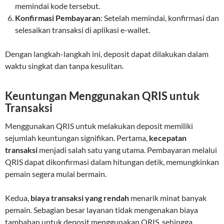
memindai kode tersebut.
Konfirmasi Pembayaran
: Setelah memindai, konfirmasi dan
selesaikan transaksi di aplikasi e-wallet.
Dengan langkah-langkah ini, deposit dapat dilakukan dalam
waktu singkat dan tanpa kesulitan.
Keuntungan Menggunakan QRIS untuk
Transaksi
Menggunakan QRIS untuk melakukan deposit memiliki
sejumlah keuntungan signifikan. Pertama,
kecepatan
transaksi
menjadi salah satu yang utama. Pembayaran melalui
QRIS dapat dikonfirmasi dalam hitungan detik, memungkinkan
pemain segera mulai bermain.
Kedua,
biaya transaksi yang rendah
menarik minat banyak
pemain. Sebagian besar layanan tidak mengenakan biaya
tambahan untuk deposit menggunakan QRIS, sehingga