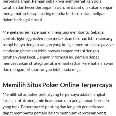
berpengalaman. Pemain sebaiknya memperhatikan pola
taruhan dan kecenderungan lawan. Ini dapat dilakukan dengan
mengamati seberapa sering mereka bertaruh atau melipat
dalam berbagai situasi.
Mengetahui jenis pemain di meja juga membantu. Sebagai
contoh,
tight-aggressive
akan melakukan taruhan lebih kencang
tetapi hanya dengan tangan yang kuat, sementara
loose-passive
cenderung bermain lebih banyak tangan tetapi dengan
taruhan yang kecil. Dengan informasi ini, pemain dapat
menyesuaikan strategi untuk memanfaatkan kelemahan lawan
dan mengambil keuntungan lebih pada meja.
Memilih Situs Poker Online Terpercaya
Memilih situs poker online yang terpercaya adalah langkah
krusial untuk menjamin keamanan dan pengalaman bermain
yang baik. Beberapa ciri penting dan langkah pemeriksaan
dapat membantu pemain dalam membuat keputusan yang