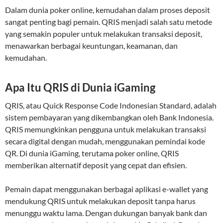
Dalam dunia poker online, kemudahan dalam proses deposit
sangat penting bagi pemain. QRIS menjadi salah satu metode
yang semakin populer untuk melakukan transaksi deposit,
menawarkan berbagai keuntungan, keamanan, dan
kemudahan.
Apa Itu QRIS di Dunia iGaming
QRIS, atau Quick Response Code Indonesian Standard, adalah
sistem pembayaran yang dikembangkan oleh Bank Indonesia.
QRIS memungkinkan pengguna untuk melakukan transaksi
secara digital dengan mudah, menggunakan pemindai kode
QR. Di dunia iGaming, terutama poker online, QRIS
memberikan alternatif deposit yang cepat dan efisien.
Pemain dapat menggunakan berbagai aplikasi e-wallet yang
mendukung QRIS untuk melakukan deposit tanpa harus
menunggu waktu lama. Dengan dukungan banyak bank dan