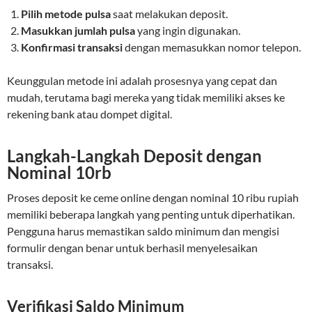
Pilih metode pulsa
saat melakukan deposit.
Masukkan jumlah pulsa
yang ingin digunakan.
Konfirmasi transaksi
dengan memasukkan nomor telepon.
Keunggulan metode ini adalah prosesnya yang cepat dan
mudah, terutama bagi mereka yang tidak memiliki akses ke
rekening bank atau dompet digital.
Langkah-Langkah Deposit dengan
Nominal 10rb
Proses deposit ke ceme online dengan nominal 10 ribu rupiah
memiliki beberapa langkah yang penting untuk diperhatikan.
Pengguna harus memastikan saldo minimum dan mengisi
formulir dengan benar untuk berhasil menyelesaikan
transaksi.
Verifikasi Saldo Minimum