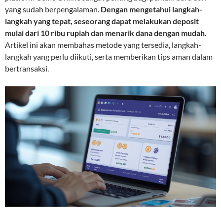
yang sudah berpengalaman.
Dengan mengetahui langkah-
langkah yang tepat, seseorang dapat melakukan deposit
mulai dari 10 ribu rupiah dan menarik dana dengan mudah.
Artikel ini akan membahas metode yang tersedia, langkah-
langkah yang perlu diikuti, serta memberikan tips aman dalam
bertransaksi.