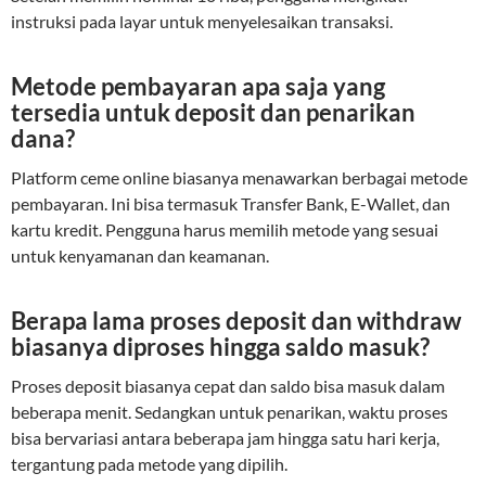
instruksi pada layar untuk menyelesaikan transaksi.
Metode pembayaran apa saja yang
tersedia untuk deposit dan penarikan
dana?
Platform ceme online biasanya menawarkan berbagai metode
pembayaran. Ini bisa termasuk Transfer Bank, E-Wallet, dan
kartu kredit. Pengguna harus memilih metode yang sesuai
untuk kenyamanan dan keamanan.
Berapa lama proses deposit dan withdraw
biasanya diproses hingga saldo masuk?
Proses deposit biasanya cepat dan saldo bisa masuk dalam
beberapa menit. Sedangkan untuk penarikan, waktu proses
bisa bervariasi antara beberapa jam hingga satu hari kerja,
tergantung pada metode yang dipilih.