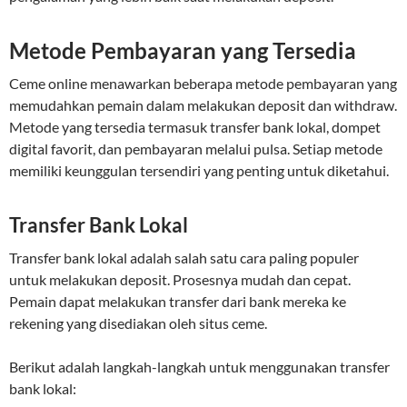
Metode Pembayaran yang Tersedia
Ceme online menawarkan beberapa metode pembayaran yang
memudahkan pemain dalam melakukan deposit dan withdraw.
Metode yang tersedia termasuk transfer bank lokal, dompet
digital favorit, dan pembayaran melalui pulsa. Setiap metode
memiliki keunggulan tersendiri yang penting untuk diketahui.
Transfer Bank Lokal
Transfer bank lokal adalah salah satu cara paling populer
untuk melakukan deposit. Prosesnya mudah dan cepat.
Pemain dapat melakukan transfer dari bank mereka ke
rekening yang disediakan oleh situs ceme.
Berikut adalah langkah-langkah untuk menggunakan transfer
bank lokal: