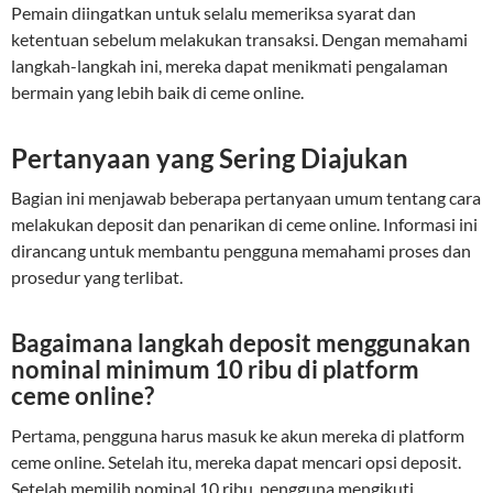
Pemain diingatkan untuk selalu memeriksa syarat dan
ketentuan sebelum melakukan transaksi. Dengan memahami
langkah-langkah ini, mereka dapat menikmati pengalaman
bermain yang lebih baik di ceme online.
Pertanyaan yang Sering Diajukan
Bagian ini menjawab beberapa pertanyaan umum tentang cara
melakukan deposit dan penarikan di ceme online. Informasi ini
dirancang untuk membantu pengguna memahami proses dan
prosedur yang terlibat.
Bagaimana langkah deposit menggunakan
nominal minimum 10 ribu di platform
ceme online?
Pertama, pengguna harus masuk ke akun mereka di platform
ceme online. Setelah itu, mereka dapat mencari opsi deposit.
Setelah memilih nominal 10 ribu, pengguna mengikuti