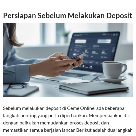
Persiapan Sebelum Melakukan Deposit
Sebelum melakukan deposit di Ceme Online, ada beberapa
langkah penting yang perlu diperhatikan. Mempersiapkan diri
dengan baik akan memudahkan proses deposit dan
memastikan semua berjalan lancar. Berikut adalah dua langkah