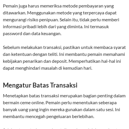
Pemain juga harus memeriksa metode pembayaran yang
ditawarkan. Menggunakan metode yang terpercaya dapat
mengurangi risiko penipuan. Selain itu, tidak perlu memberi
informasi pribadi lebih dari yang diminta. Ini termasuk
password dan data keuangan.
Sebelum melakukan transaksi, pastikan untuk membaca syarat
dan ketentuan dengan teliti. Ini membantu pemain memahami
kebijakan penarikan dan deposit. Memperhatikan hal-hal ini
dapat menghindari masalah di kemudian hari.
Mengatur Batas Transaksi
Menetapkan batas transaksi merupakan bagian penting dalam
bermain ceme online. Pemain perlu menentukan seberapa
banyak uang yang ingin mereka gunakan dalam satu sesi. Ini
membantu mencegah pengeluaran berlebihan.