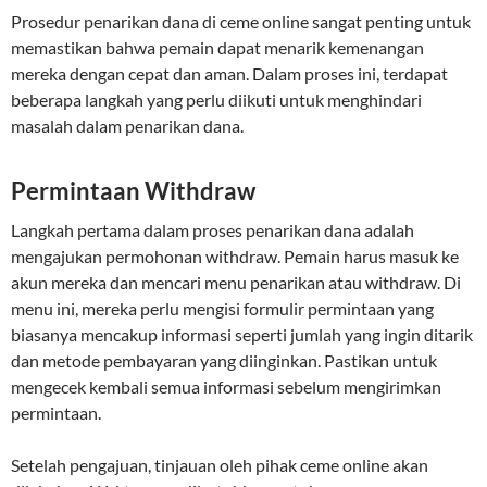
Prosedur penarikan dana di ceme online sangat penting untuk
memastikan bahwa pemain dapat menarik kemenangan
mereka dengan cepat dan aman. Dalam proses ini, terdapat
beberapa langkah yang perlu diikuti untuk menghindari
masalah dalam penarikan dana.
Permintaan Withdraw
Langkah pertama dalam proses penarikan dana adalah
mengajukan permohonan withdraw. Pemain harus masuk ke
akun mereka dan mencari menu penarikan atau withdraw. Di
menu ini, mereka perlu mengisi formulir permintaan yang
biasanya mencakup informasi seperti jumlah yang ingin ditarik
dan metode pembayaran yang diinginkan. Pastikan untuk
mengecek kembali semua informasi sebelum mengirimkan
permintaan.
Setelah pengajuan, tinjauan oleh pihak ceme online akan