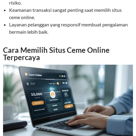
risiko.
Keamanan transaksi sangat penting saat memilih situs
ceme online.
Layanan pelanggan yang responsif membuat pengalaman
bermain lebih baik.
Cara Memilih Situs Ceme Online
Terpercaya