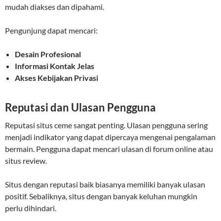
mudah diakses dan dipahami.
Pengunjung dapat mencari:
Desain Profesional
Informasi Kontak Jelas
Akses Kebijakan Privasi
Reputasi dan Ulasan Pengguna
Reputasi situs ceme sangat penting. Ulasan pengguna sering
menjadi indikator yang dapat dipercaya mengenai pengalaman
bermain. Pengguna dapat mencari ulasan di forum online atau
situs review.
Situs dengan reputasi baik biasanya memiliki banyak ulasan
positif. Sebaliknya, situs dengan banyak keluhan mungkin
perlu dihindari.