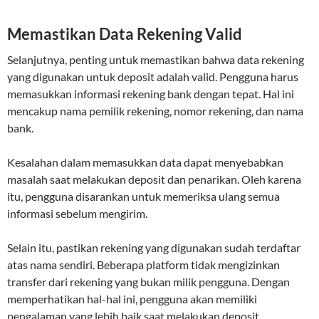
Memastikan Data Rekening Valid
Selanjutnya, penting untuk memastikan bahwa data rekening
yang digunakan untuk deposit adalah valid. Pengguna harus
memasukkan informasi rekening bank dengan tepat. Hal ini
mencakup nama pemilik rekening, nomor rekening, dan nama
bank.
Kesalahan dalam memasukkan data dapat menyebabkan
masalah saat melakukan deposit dan penarikan. Oleh karena
itu, pengguna disarankan untuk memeriksa ulang semua
informasi sebelum mengirim.
Selain itu, pastikan rekening yang digunakan sudah terdaftar
atas nama sendiri. Beberapa platform tidak mengizinkan
transfer dari rekening yang bukan milik pengguna. Dengan
memperhatikan hal-hal ini, pengguna akan memiliki
pengalaman yang lebih baik saat melakukan deposit.