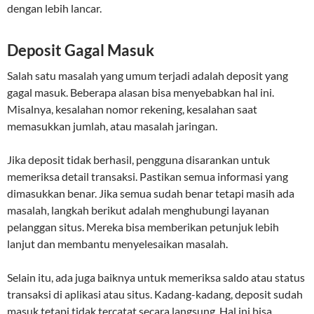
dengan lebih lancar.
Deposit Gagal Masuk
Salah satu masalah yang umum terjadi adalah deposit yang
gagal masuk. Beberapa alasan bisa menyebabkan hal ini.
Misalnya, kesalahan nomor rekening, kesalahan saat
memasukkan jumlah, atau masalah jaringan.
Jika deposit tidak berhasil, pengguna disarankan untuk
memeriksa detail transaksi. Pastikan semua informasi yang
dimasukkan benar. Jika semua sudah benar tetapi masih ada
masalah, langkah berikut adalah menghubungi layanan
pelanggan situs. Mereka bisa memberikan petunjuk lebih
lanjut dan membantu menyelesaikan masalah.
Selain itu, ada juga baiknya untuk memeriksa saldo atau status
transaksi di aplikasi atau situs. Kadang-kadang, deposit sudah
masuk tetapi tidak tercatat secara langsung. Hal ini bisa