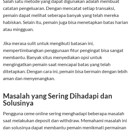
Salah satu metode yang dapat digunakan adalah membuat
catatan pengeluaran. Dengan mencatat setiap transaksi,
pemain dapat melihat seberapa banyak yang telah mereka
habiskan. Selain itu, pemain juga bisa menetapkan batas harian
atau mingguan.
Jika merasa sulit untuk mengikuti batasan ini,
mempertimbangkan penggunaan fitur pengingat bisa sangat
membantu. Banyak situs menyediakan opsi untuk
mengingatkan pemain saat mencapai batas yang telah
ditetapkan. Dengan cara ini, pemain bisa bermain dengan lebih
aman dan menyenangkan.
Masalah yang Sering Dihadapi dan
Solusinya
Pengguna ceme online sering menghadapi beberapa masalah
saat melakukan deposit dan withdraw. Memahami masalah ini
dan solusinya dapat membantu pemain menikmati permainan