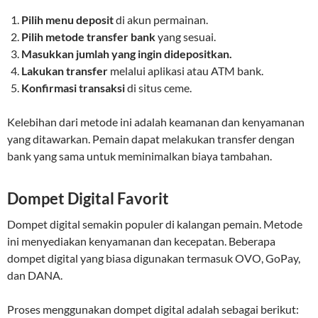
Pilih menu deposit
di akun permainan.
Pilih metode transfer bank
yang sesuai.
Masukkan jumlah yang ingin didepositkan.
Lakukan transfer
melalui aplikasi atau ATM bank.
Konfirmasi transaksi
di situs ceme.
Kelebihan dari metode ini adalah keamanan dan kenyamanan
yang ditawarkan. Pemain dapat melakukan transfer dengan
bank yang sama untuk meminimalkan biaya tambahan.
Dompet Digital Favorit
Dompet digital semakin populer di kalangan pemain. Metode
ini menyediakan kenyamanan dan kecepatan. Beberapa
dompet digital yang biasa digunakan termasuk OVO, GoPay,
dan DANA.
Proses menggunakan dompet digital adalah sebagai berikut: