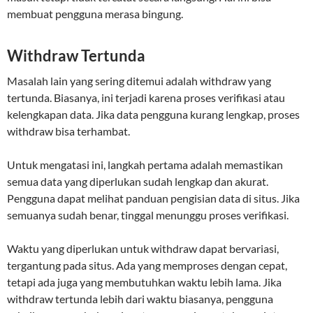
membuat pengguna merasa bingung.
Withdraw Tertunda
Masalah lain yang sering ditemui adalah withdraw yang
tertunda. Biasanya, ini terjadi karena proses verifikasi atau
kelengkapan data. Jika data pengguna kurang lengkap, proses
withdraw bisa terhambat.
Untuk mengatasi ini, langkah pertama adalah memastikan
semua data yang diperlukan sudah lengkap dan akurat.
Pengguna dapat melihat panduan pengisian data di situs. Jika
semuanya sudah benar, tinggal menunggu proses verifikasi.
Waktu yang diperlukan untuk withdraw dapat bervariasi,
tergantung pada situs. Ada yang memproses dengan cepat,
tetapi ada juga yang membutuhkan waktu lebih lama. Jika
withdraw tertunda lebih dari waktu biasanya, pengguna