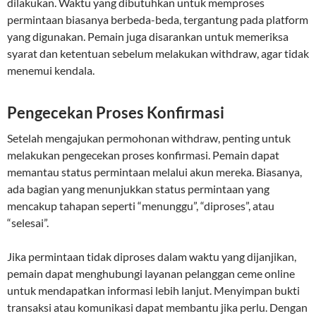
dilakukan. Waktu yang dibutuhkan untuk memproses
permintaan biasanya berbeda-beda, tergantung pada platform
yang digunakan. Pemain juga disarankan untuk memeriksa
syarat dan ketentuan sebelum melakukan withdraw, agar tidak
menemui kendala.
Pengecekan Proses Konfirmasi
Setelah mengajukan permohonan withdraw, penting untuk
melakukan pengecekan proses konfirmasi. Pemain dapat
memantau status permintaan melalui akun mereka. Biasanya,
ada bagian yang menunjukkan status permintaan yang
mencakup tahapan seperti “menunggu”, “diproses”, atau
“selesai”.
Jika permintaan tidak diproses dalam waktu yang dijanjikan,
pemain dapat menghubungi layanan pelanggan ceme online
untuk mendapatkan informasi lebih lanjut. Menyimpan bukti
transaksi atau komunikasi dapat membantu jika perlu. Dengan