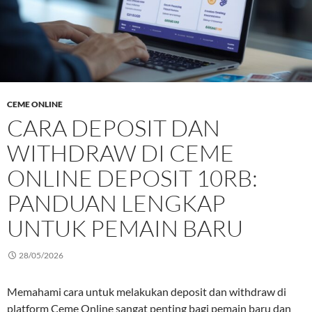
CEME ONLINE
CARA DEPOSIT DAN
WITHDRAW DI CEME
ONLINE DEPOSIT 10RB:
PANDUAN LENGKAP
UNTUK PEMAIN BARU
28/05/2026
Memahami cara untuk melakukan deposit dan withdraw di
platform Ceme Online sangat penting bagi pemain baru dan