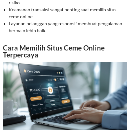
risiko.
Keamanan transaksi sangat penting saat memilih situs
ceme online.
Layanan pelanggan yang responsif membuat pengalaman
bermain lebih baik.
Cara Memilih Situs Ceme Online
Terpercaya