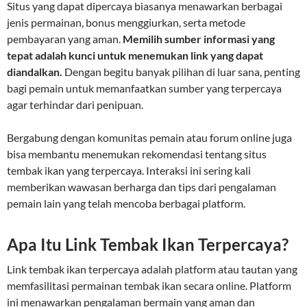
Situs yang dapat dipercaya biasanya menawarkan berbagai
jenis permainan, bonus menggiurkan, serta metode
pembayaran yang aman.
Memilih sumber informasi yang
tepat adalah kunci untuk menemukan link yang dapat
diandalkan.
Dengan begitu banyak pilihan di luar sana, penting
bagi pemain untuk memanfaatkan sumber yang terpercaya
agar terhindar dari penipuan.
Bergabung dengan komunitas pemain atau forum online juga
bisa membantu menemukan rekomendasi tentang situs
tembak ikan yang terpercaya. Interaksi ini sering kali
memberikan wawasan berharga dan tips dari pengalaman
pemain lain yang telah mencoba berbagai platform.
Apa Itu Link Tembak Ikan Terpercaya?
Link tembak ikan terpercaya adalah platform atau tautan yang
memfasilitasi permainan tembak ikan secara online. Platform
ini menawarkan pengalaman bermain yang aman dan