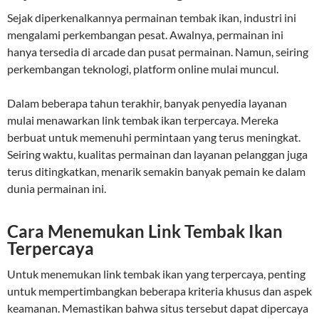
Sejak diperkenalkannya permainan tembak ikan, industri ini
mengalami perkembangan pesat. Awalnya, permainan ini
hanya tersedia di arcade dan pusat permainan. Namun, seiring
perkembangan teknologi, platform online mulai muncul.
Dalam beberapa tahun terakhir, banyak penyedia layanan
mulai menawarkan link tembak ikan terpercaya. Mereka
berbuat untuk memenuhi permintaan yang terus meningkat.
Seiring waktu, kualitas permainan dan layanan pelanggan juga
terus ditingkatkan, menarik semakin banyak pemain ke dalam
dunia permainan ini.
Cara Menemukan Link Tembak Ikan
Terpercaya
Untuk menemukan link tembak ikan yang terpercaya, penting
untuk mempertimbangkan beberapa kriteria khusus dan aspek
keamanan. Memastikan bahwa situs tersebut dapat dipercaya