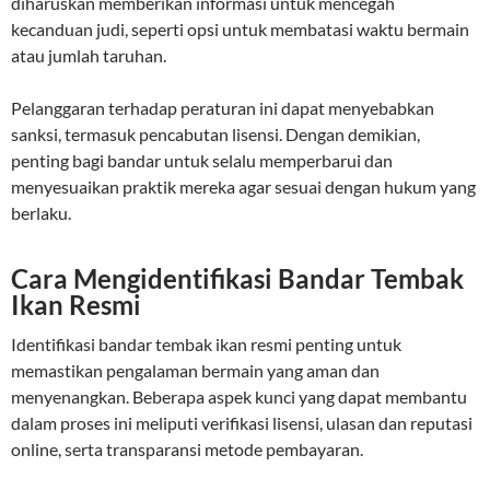
diharuskan memberikan informasi untuk mencegah
kecanduan judi, seperti opsi untuk membatasi waktu bermain
atau jumlah taruhan.
Pelanggaran terhadap peraturan ini dapat menyebabkan
sanksi, termasuk pencabutan lisensi. Dengan demikian,
penting bagi bandar untuk selalu memperbarui dan
menyesuaikan praktik mereka agar sesuai dengan hukum yang
berlaku.
Cara Mengidentifikasi Bandar Tembak
Ikan Resmi
Identifikasi bandar tembak ikan resmi penting untuk
memastikan pengalaman bermain yang aman dan
menyenangkan. Beberapa aspek kunci yang dapat membantu
dalam proses ini meliputi verifikasi lisensi, ulasan dan reputasi
online, serta transparansi metode pembayaran.