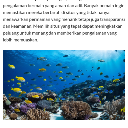
pengalaman bermain yang aman dan adil. Banyak pemain ingin
memastikan mereka bertaruh di situs yang tidak hanya
menawarkan permainan yang menarik tetapi juga transparansi
dan keamanan. Memilih situs yang tepat dapat meningkatkan
peluang untuk menang dan memberikan pengalaman yang
lebih memuaskan.