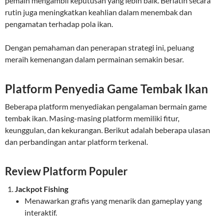
pemain mengambil keputusan yang lebih baik. Berlatih secara
rutin juga meningkatkan keahlian dalam menembak dan
pengamatan terhadap pola ikan.
Dengan pemahaman dan penerapan strategi ini, peluang
meraih kemenangan dalam permainan semakin besar.
Platform Penyedia Game Tembak Ikan
Beberapa platform menyediakan pengalaman bermain game
tembak ikan. Masing-masing platform memiliki fitur,
keunggulan, dan kekurangan. Berikut adalah beberapa ulasan
dan perbandingan antar platform terkenal.
Review Platform Populer
Jackpot Fishing
Menawarkan grafis yang menarik dan gameplay yang
interaktif.