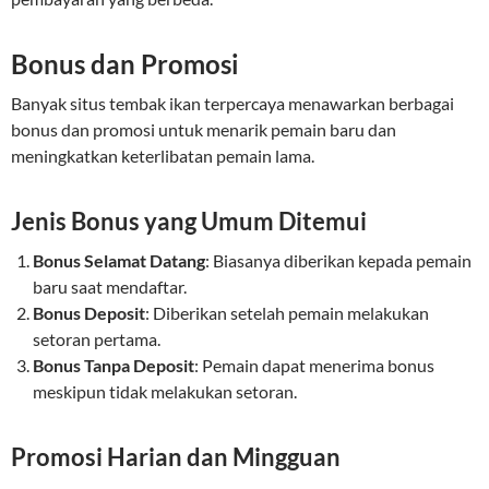
Bonus dan Promosi
Banyak situs tembak ikan terpercaya menawarkan berbagai
bonus dan promosi untuk menarik pemain baru dan
meningkatkan keterlibatan pemain lama.
Jenis Bonus yang Umum Ditemui
Bonus Selamat Datang
: Biasanya diberikan kepada pemain
baru saat mendaftar.
Bonus Deposit
: Diberikan setelah pemain melakukan
setoran pertama.
Bonus Tanpa Deposit
: Pemain dapat menerima bonus
meskipun tidak melakukan setoran.
Promosi Harian dan Mingguan