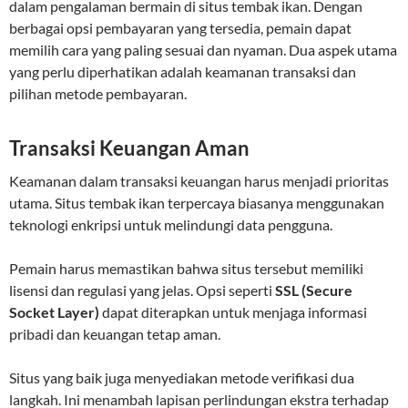
dalam pengalaman bermain di situs tembak ikan. Dengan
berbagai opsi pembayaran yang tersedia, pemain dapat
memilih cara yang paling sesuai dan nyaman. Dua aspek utama
yang perlu diperhatikan adalah keamanan transaksi dan
pilihan metode pembayaran.
Transaksi Keuangan Aman
Keamanan dalam transaksi keuangan harus menjadi prioritas
utama. Situs tembak ikan terpercaya biasanya menggunakan
teknologi enkripsi untuk melindungi data pengguna.
Pemain harus memastikan bahwa situs tersebut memiliki
lisensi dan regulasi yang jelas. Opsi seperti
SSL (Secure
Socket Layer)
dapat diterapkan untuk menjaga informasi
pribadi dan keuangan tetap aman.
Situs yang baik juga menyediakan metode verifikasi dua
langkah. Ini menambah lapisan perlindungan ekstra terhadap