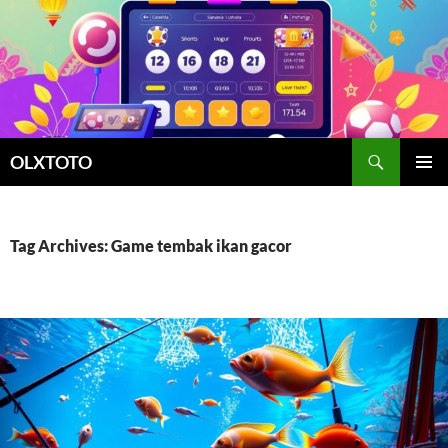
Search
OLXTOTO
SKIP
PRIMAR
TO
MENU
CONTENT
Tag Archives: Game tembak ikan gacor