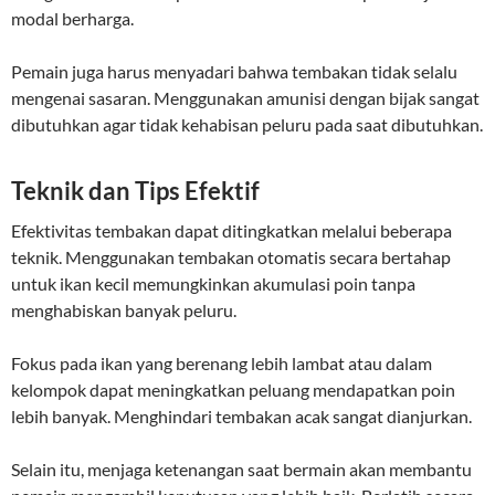
modal berharga.
Pemain juga harus menyadari bahwa tembakan tidak selalu
mengenai sasaran. Menggunakan amunisi dengan bijak sangat
dibutuhkan agar tidak kehabisan peluru pada saat dibutuhkan.
Teknik dan Tips Efektif
Efektivitas tembakan dapat ditingkatkan melalui beberapa
teknik. Menggunakan tembakan otomatis secara bertahap
untuk ikan kecil memungkinkan akumulasi poin tanpa
menghabiskan banyak peluru.
Fokus pada ikan yang berenang lebih lambat atau dalam
kelompok dapat meningkatkan peluang mendapatkan poin
lebih banyak. Menghindari tembakan acak sangat dianjurkan.
Selain itu, menjaga ketenangan saat bermain akan membantu