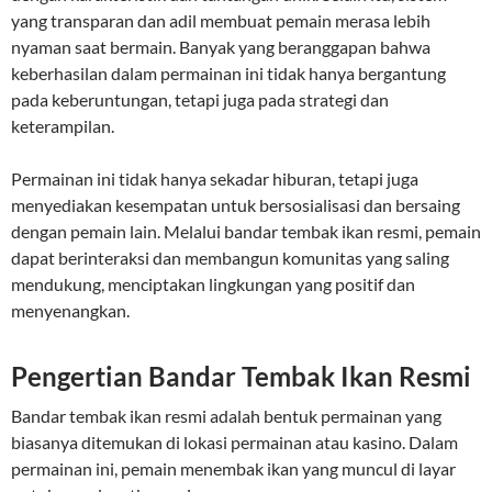
yang transparan dan adil membuat pemain merasa lebih
nyaman saat bermain. Banyak yang beranggapan bahwa
keberhasilan dalam permainan ini tidak hanya bergantung
pada keberuntungan, tetapi juga pada strategi dan
keterampilan.
Permainan ini tidak hanya sekadar hiburan, tetapi juga
menyediakan kesempatan untuk bersosialisasi dan bersaing
dengan pemain lain. Melalui bandar tembak ikan resmi, pemain
dapat berinteraksi dan membangun komunitas yang saling
mendukung, menciptakan lingkungan yang positif dan
menyenangkan.
Pengertian Bandar Tembak Ikan Resmi
Bandar tembak ikan resmi adalah bentuk permainan yang
biasanya ditemukan di lokasi permainan atau kasino. Dalam
permainan ini, pemain menembak ikan yang muncul di layar