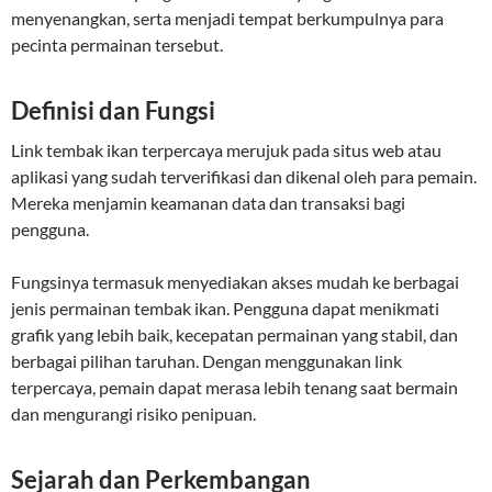
menyenangkan, serta menjadi tempat berkumpulnya para
pecinta permainan tersebut.
Definisi dan Fungsi
Link tembak ikan terpercaya merujuk pada situs web atau
aplikasi yang sudah terverifikasi dan dikenal oleh para pemain.
Mereka menjamin keamanan data dan transaksi bagi
pengguna.
Fungsinya termasuk menyediakan akses mudah ke berbagai
jenis permainan tembak ikan. Pengguna dapat menikmati
grafik yang lebih baik, kecepatan permainan yang stabil, dan
berbagai pilihan taruhan. Dengan menggunakan link
terpercaya, pemain dapat merasa lebih tenang saat bermain
dan mengurangi risiko penipuan.
Sejarah dan Perkembangan