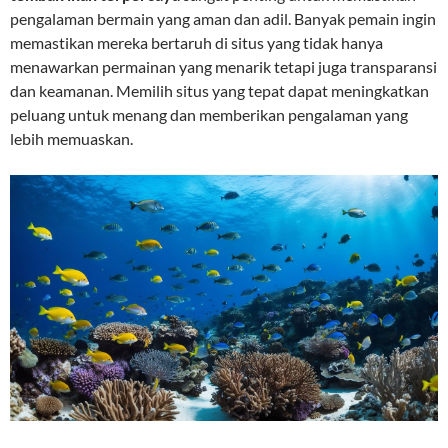
pengalaman bermain yang aman dan adil. Banyak pemain ingin
memastikan mereka bertaruh di situs yang tidak hanya
menawarkan permainan yang menarik tetapi juga transparansi
dan keamanan. Memilih situs yang tepat dapat meningkatkan
peluang untuk menang dan memberikan pengalaman yang
lebih memuaskan.