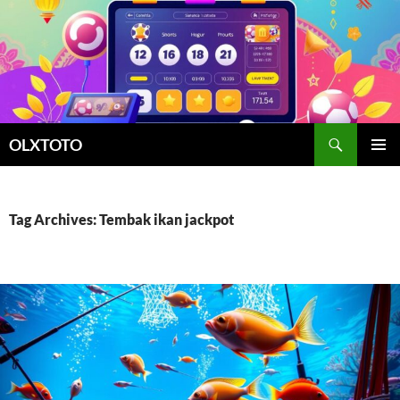
Search
OLXTOTO
SKIP
PRIMAR
TO
MENU
CONTENT
Tag Archives: Tembak ikan jackpot