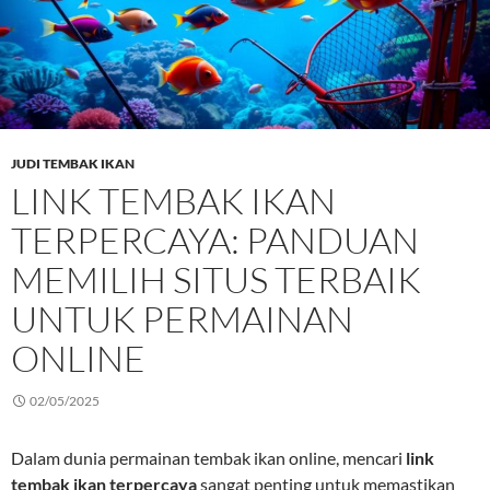
JUDI TEMBAK IKAN
LINK TEMBAK IKAN
TERPERCAYA: PANDUAN
MEMILIH SITUS TERBAIK
UNTUK PERMAINAN
ONLINE
02/05/2025
Dalam dunia permainan tembak ikan online, mencari
link
tembak ikan terpercaya
sangat penting untuk memastikan