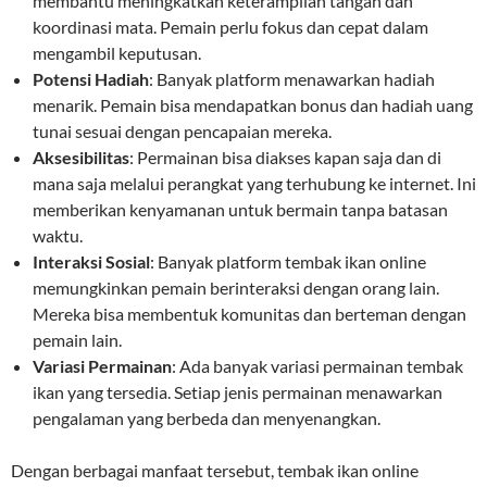
membantu meningkatkan keterampilan tangan dan
koordinasi mata. Pemain perlu fokus dan cepat dalam
mengambil keputusan.
Potensi Hadiah
: Banyak platform menawarkan hadiah
menarik. Pemain bisa mendapatkan bonus dan hadiah uang
tunai sesuai dengan pencapaian mereka.
Aksesibilitas
: Permainan bisa diakses kapan saja dan di
mana saja melalui perangkat yang terhubung ke internet. Ini
memberikan kenyamanan untuk bermain tanpa batasan
waktu.
Interaksi Sosial
: Banyak platform tembak ikan online
memungkinkan pemain berinteraksi dengan orang lain.
Mereka bisa membentuk komunitas dan berteman dengan
pemain lain.
Variasi Permainan
: Ada banyak variasi permainan tembak
ikan yang tersedia. Setiap jenis permainan menawarkan
pengalaman yang berbeda dan menyenangkan.
Dengan berbagai manfaat tersebut, tembak ikan online