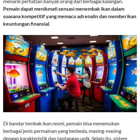
menarik perhatian banyak orang dari berbagai kalangan.
Pemain dapat menikmati sensasi menembak ikan dalam
suasana kompetitif yang memacu adrenalin dan memberikan
keuntungan finansial.
Di bandar tembak ikan resmi, pemain bisa menemukan
berbagai jenis permainan yang berbeda, masing-masing
dengan karakteristik dan tantangan unik. Selain itu, sistem