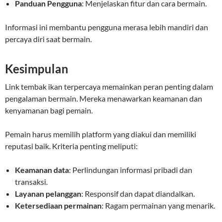
Panduan Pengguna
: Menjelaskan fitur dan cara bermain.
Informasi ini membantu pengguna merasa lebih mandiri dan
percaya diri saat bermain.
Kesimpulan
Link tembak ikan terpercaya memainkan peran penting dalam
pengalaman bermain. Mereka menawarkan keamanan dan
kenyamanan bagi pemain.
Pemain harus memilih platform yang diakui dan memiliki
reputasi baik. Kriteria penting meliputi:
Keamanan data
: Perlindungan informasi pribadi dan
transaksi.
Layanan pelanggan
: Responsif dan dapat diandalkan.
Ketersediaan permainan
: Ragam permainan yang menarik.