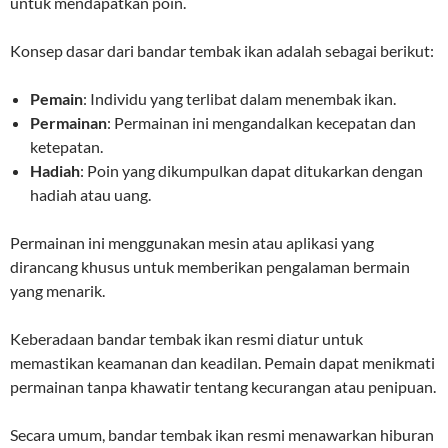
untuk mendapatkan poin.
Konsep dasar dari bandar tembak ikan adalah sebagai berikut:
Pemain
: Individu yang terlibat dalam menembak ikan.
Permainan
: Permainan ini mengandalkan kecepatan dan
ketepatan.
Hadiah
: Poin yang dikumpulkan dapat ditukarkan dengan
hadiah atau uang.
Permainan ini menggunakan mesin atau aplikasi yang
dirancang khusus untuk memberikan pengalaman bermain
yang menarik.
Keberadaan bandar tembak ikan resmi diatur untuk
memastikan keamanan dan keadilan. Pemain dapat menikmati
permainan tanpa khawatir tentang kecurangan atau penipuan.
Secara umum, bandar tembak ikan resmi menawarkan hiburan