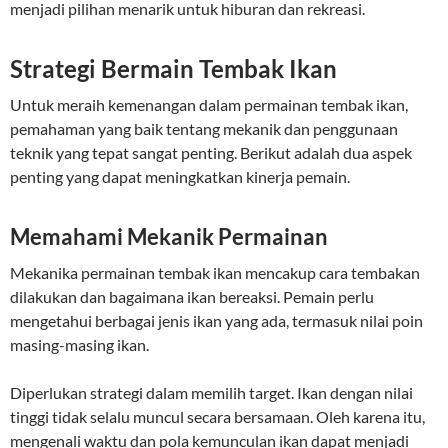
menjadi pilihan menarik untuk hiburan dan rekreasi.
Strategi Bermain Tembak Ikan
Untuk meraih kemenangan dalam permainan tembak ikan,
pemahaman yang baik tentang mekanik dan penggunaan
teknik yang tepat sangat penting. Berikut adalah dua aspek
penting yang dapat meningkatkan kinerja pemain.
Memahami Mekanik Permainan
Mekanika permainan tembak ikan mencakup cara tembakan
dilakukan dan bagaimana ikan bereaksi. Pemain perlu
mengetahui berbagai jenis ikan yang ada, termasuk nilai poin
masing-masing ikan.
Diperlukan strategi dalam memilih target. Ikan dengan nilai
tinggi tidak selalu muncul secara bersamaan. Oleh karena itu,
mengenali waktu dan pola kemunculan ikan dapat menjadi