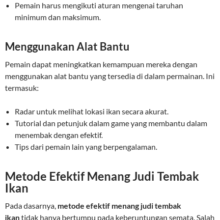
Pemain harus mengikuti aturan mengenai taruhan
minimum dan maksimum.
Menggunakan Alat Bantu
Pemain dapat meningkatkan kemampuan mereka dengan
menggunakan alat bantu yang tersedia di dalam permainan. Ini
termasuk:
Radar untuk melihat lokasi ikan secara akurat.
Tutorial dan petunjuk dalam game yang membantu dalam
menembak dengan efektif.
Tips dari pemain lain yang berpengalaman.
Metode Efektif Menang Judi Tembak
Ikan
Pada dasarnya,
metode efektif menang judi tembak
ikan
tidak hanya bertumpu pada keberuntungan semata. Salah