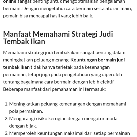
online
sangat penting untuk mengoptimalkan pengalaman
bermain. Dengan mengetahui cara bermain serta aturan main,
pemain bisa mencapai hasil yang lebih baik.
Manfaat Memahami Strategi Judi
Tembak Ikan
Memahami strategi judi tembak ikan sangat penting dalam
meningkatkan peluang menang.
Keuntungan bermain judi
tembak ikan
tidak hanya terletak pada kesenangan
permainan, tetapi juga pada pengetahuan yang diperoleh
tentang bagaimana cara bermain dengan lebih efektif.
Beberapa manfaat dari pemahaman ini termasuk:
Meningkatkan peluang kemenangan dengan memahami
pola permainan.
Mengurangi risiko kerugian dengan mengatur modal
dengan bijak.
Memperoleh keuntungan maksimal dari setiap permainan