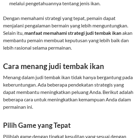
melalui pengetahuannya tentang jenis ikan.
Dengan memahami strategi yang tepat, pemain dapat
menjalani pengalaman bermain yang lebih menguntungkan.
Selain itu,
manfaat memahami strategi judi tembak ikan
akan
membantu pemain membuat keputusan yang lebih baik dan
lebih rasional selama permainan.
Cara menang judi tembak ikan
Menang dalam judi tembak ikan tidak hanya bergantung pada
keberuntungan. Ada beberapa pendekatan strategis yang
dapat membantu meningkatkan peluang Anda. Berikut adalah
beberapa cara untuk meningkatkan kemampuan Anda dalam
permainan ini.
Pilih Game yang Tepat
Pilihlah game dengan tingkat kesulitan yang sesuai dengan